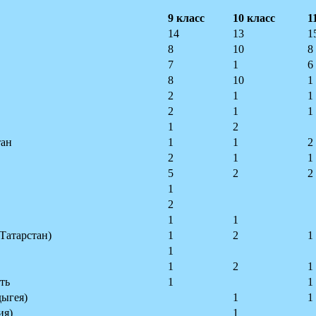
9 класс
10 класс
1
14
13
1
8
10
8
7
1
6
8
10
1
2
1
1
2
1
1
1
2
тан
1
1
2
2
1
1
5
2
2
1
2
1
1
Татарстан)
1
2
1
1
1
2
1
ть
1
1
дыгея)
1
1
ия)
1