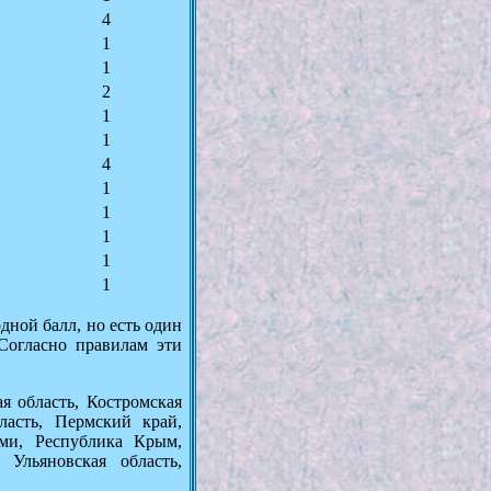
4
1
1
2
1
1
4
1
1
1
1
1
дной балл, но есть один
 Согласно правилам эти
я область, Костромская
бласть, Пермский край,
оми, Республика Крым,
 Ульяновская область,