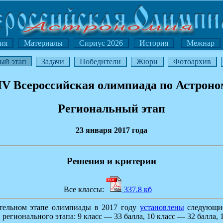
ия
Материалы
Сириус 2026
История
Межнар
ый этап
Задачи
Победители
Жюри
Фотоархив
V Всероссийская олимпиада по Астрон
Региональный этап
23 января 2017 года
Решения и критерии
Все классы:
337.8 кб
ительном этапе олимпиады в 2017 году
установлены
следующие
регионального этапа: 9 класс — 33 балла, 10 класс — 32 балла, 