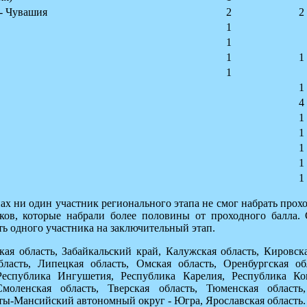
- Чувашия
2
2
1
1
1
1
1
1
4
1
1
1
1
1
х ни один участник регионального этапа не смог набрать прохо
ков, которые набрали более половины от проходного балла.
ь одного участника на заключительный этап.
кая область, Забайкальский край, Калужская область, Кировска
бласть, Липецкая область, Омская область, Оренбургская о
Республика Ингушетия, Республика Карелия, Республика К
Смоленская область, Тверская область, Тюменская область,
ты-Мансийский автономный округ - Югра, Ярославская область.