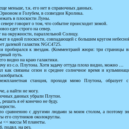
ще меньше, т.к. его нет в справочных данных.
 Орионом и Голубем, в созвездии Кролика.
ежать в плоскости Луны.
севере говорит о том, что событие происходит зимой.
воз едет строго на север.
т на окружности, параллельной Солнцу.
ежат в одной плоскости, совпадающей с большим кругом небесно
вет далекой галактик NGC4725.
ии пробирался к звездам. (Комментраий жюри: три страницы в
ерный путь.
его видно на краю галактики.
чу из с.о. Плутона. Хотя задачу оттуда плохо видно, можно …
л как связаны сезон и среднее солнечное время и кульминаци
азобраться.
межпланетная станция, проходя мимо Плутона, образует 
че, а найти не могу.
очных данных убрали Плутон.
 решать я её конечно не буду.
корости.
по сравнению с другими людьми за моим столом, а поэтому зн
ты его спутников околокруглы.
ды << массы M планеты.
б. подвл. на рез.