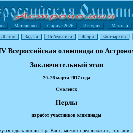
ия
Материалы
Сириус 2026
История
Межнар
ый этап
Задачи
Победители
Жюри
Фотоархив
V Всероссийская олимпиада по Астрон
Заключительный этап
20–26 марта 2017 года
Смоленск
Перлы
из работ участников олимпиады
жутся вдоль линии Пр. Восх, можно предположить, что они о