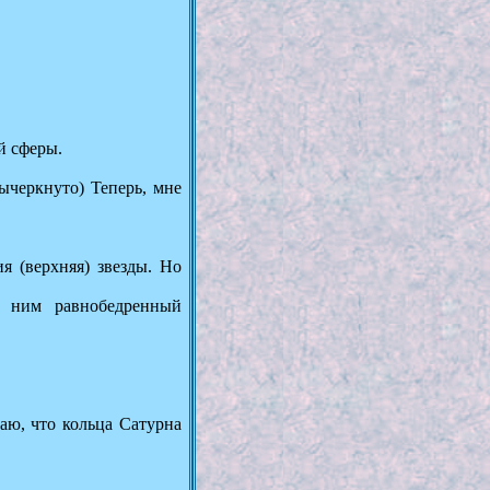
й сферы.
ычеркнуто) Теперь, мне
я (верхняя) звезды. Но
с ним равнобедренный
аю, что кольца Сатурна