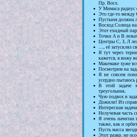
Пр. Восх.
У Мимаса радиус е
Это где-то между
Пустыня должна л
Восход Солнца на 
Этот ехидный паро
Точки A и B лежа
Центры С, З, Л л
…, её затусклял с
Я тут через терн
кажется, я вижу в
Макемаке хуже вс
Посмотрим на зада
Я не совсем поня
усердно пытаюсь р
В этой задаче 
треугольник.
Чую подвох в зада
Дожили! Из справ
Интересная задача,
Нелучевая часть с
Я очень начитан 
также, как и орби
Пусть масса звез
Этот развр. не осо