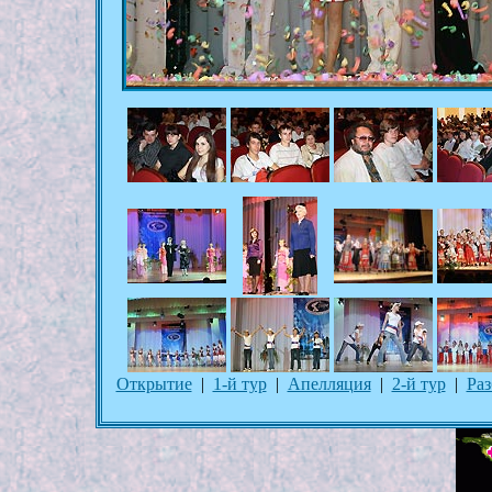
Открытие
|
1-й тур
|
Апелляция
|
2-й тур
|
Раз