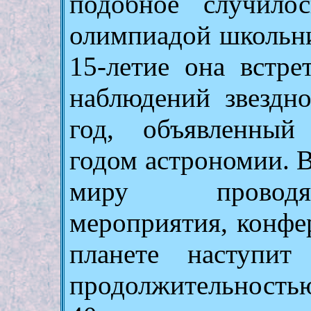
подобное случило
олимпиадой школьни
15-летие она встр
наблюдений звездно
год, объявленны
годом астрономии. В
миру проводя
мероприятия, конфе
планете наступит
продолжительность