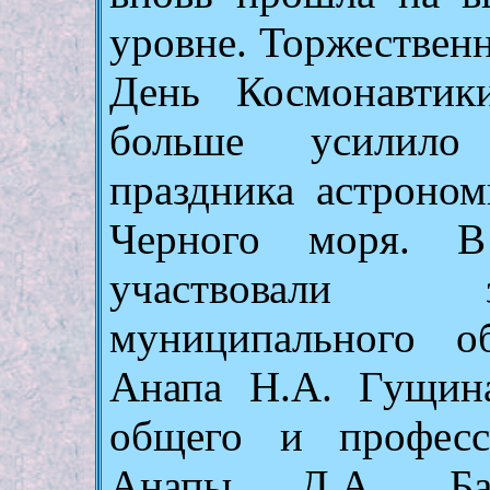
уровне. Торжественн
День Космонавтик
больше усилило
праздника астроном
Черного моря. В
участвовали 
муниципального об
Анапа Н.А. Гущина
общего и професс
Анапы Д.А. Байд