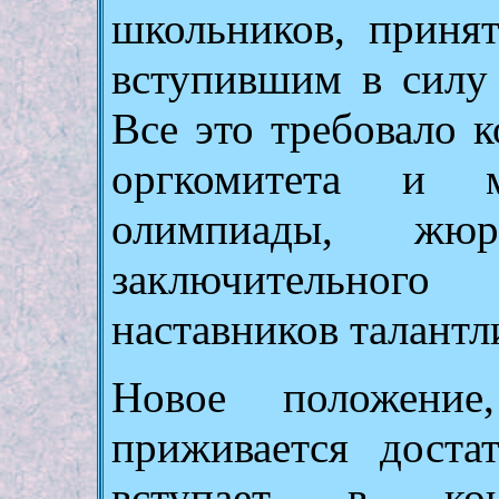
школьников, приня
вступившим в силу 
Все это требовало 
оргкомитета и м
олимпиады, жю
заключительного
наставников талант
Новое положени
приживается доста
вступает в ко