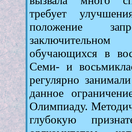
вызвала много сп
требует улучшени
положение за
заключительно
обучающихся в во
Семи- и восьмикл
регулярно занимали
данное ограничени
Олимпиаду. Методич
глубокую признат