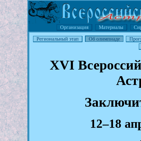
Организация
Материалы
Си
Региональный этап
Об олимпиаде
Прог
XVI Всероссий
Аст
Заключи
12–18 ап