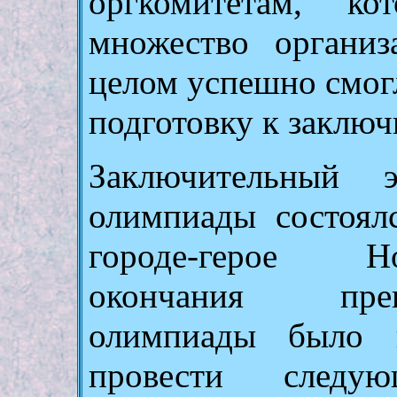
оргкомитетам, к
множество организ
целом успешно смогл
подготовку к заключ
Заключительный 
олимпиады состоял
городе-герое Н
окончания пре
олимпиады было в
провести след