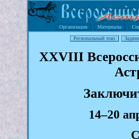
Организация
Материалы
Си
Региональный этап
Задач
XXVIII Всеросс
Аст
Заключи
14–20 ап
С