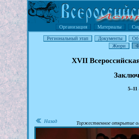
Организация
Материалы
Си
Региональный этап
Документы
Об
Жюри
Ф
XVII Всероссийска
Заключ
5–11
Назад
Торжественное открытие ол