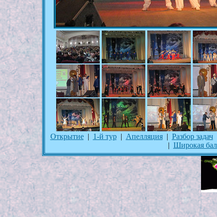
Открытие
|
1-й тур
|
Апелляция
|
Разбор задач
|
Широкая бал