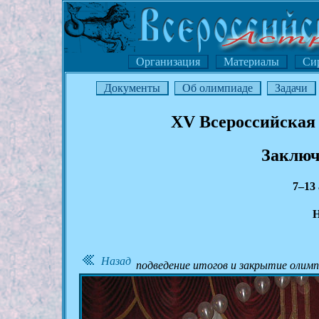
Организация
Материалы
Си
Документы
Об олимпиаде
Задачи
XV Всероссийская
Заключ
7–13
Н
Назад
подведение итогов и закрытие олимп