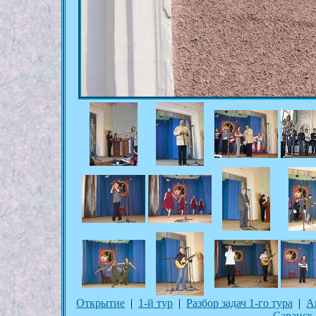
Открытие
|
1-й тур
|
Разбор задач 1-го тура
|
А
Саранск