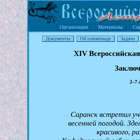
Организация
Материалы
Си
Документы
Об олимпиаде
Задачи
XIV Всероссийская
Заключ
2–7 
Саранск встретил у
весенней погодой. Зд
красивого, р