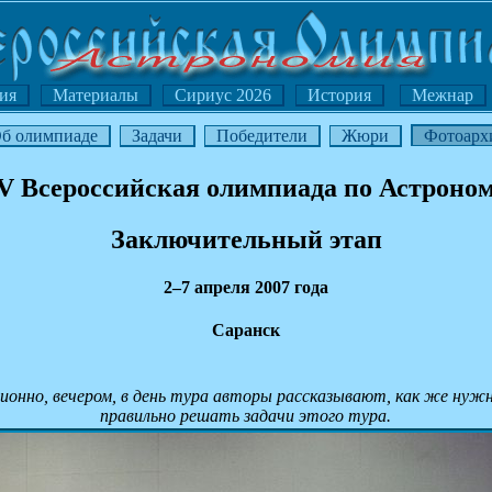
ия
Материалы
Сириус 2026
История
Межнар
б олимпиаде
Задачи
Победители
Жюри
Фотоарх
V Всероссийская олимпиада по Астроно
Заключительный этап
2–7 апреля 2007 года
Саранск
ионно, вечером, в день тура авторы рассказывают, как же нуж
правильно решать задачи этого тура.