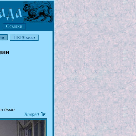
Ссылки
ив
ПЕРЛ
овка
мии
но было
Вперед