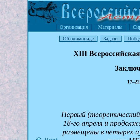
Организация
Материалы
Си
Об олимпиаде
Задачи
Побе
XIII Всероссийска
Заключ
17–22
Первый (теоретический)
18-го апреля и продолж
размещены в четырех а
Назад