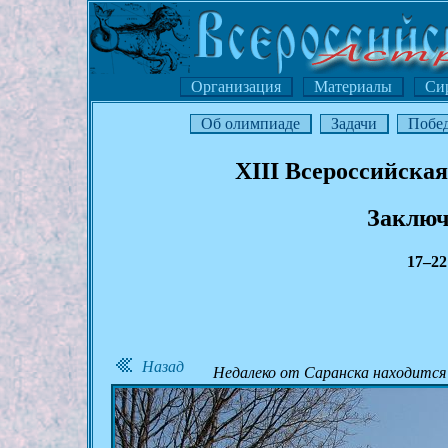
Организация
Материалы
Си
Об олимпиаде
Задачи
Побе
XIII Всероссийска
Заключ
17–22
Назад
Недалеко от Саранска находится