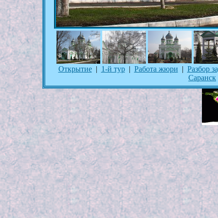
Открытие
|
1-й тур
|
Работа жюри
|
Разбор з
Саранск