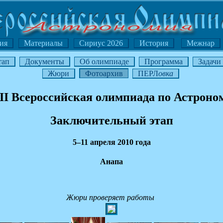
ия
Материалы
Сириус 2026
История
Межнар
тап
Документы
Об олимпиаде
Программа
Задачи
Жюри
Фотоархив
ПЕРЛ
овка
II Всероссийская олимпиада по Астроно
Заключительный этап
5–11 апреля 2010 года
Анапа
Жюри проверяет работы