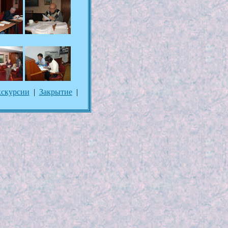
скурсии
|
Закрытие
|