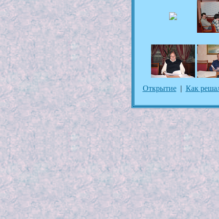
Открытие
|
Как реша