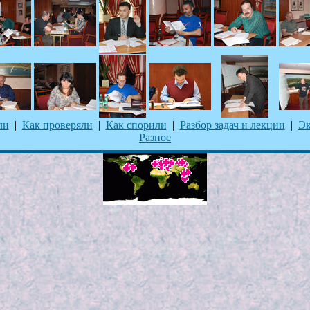
ли
|
Как проверяли
|
Как спорили
|
Разбор задач и лекции
|
Эк
Разное