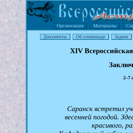
Организация
Материалы
Си
Документы
Об олимпиаде
Задачи
XIV Всероссийская
Заключ
2–7 
Саранск встретил у
весенней погодой. Зд
красивого, р