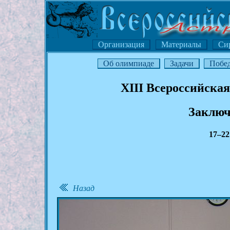
Организация
Материалы
Си
Об олимпиаде
Задачи
Побе
XIII Всероссийска
Заключ
17–22
Назад