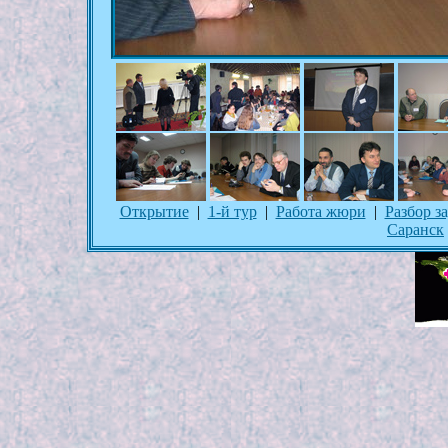
Открытие
|
1-й тур
|
Работа жюри
|
Разбор з
Саранск